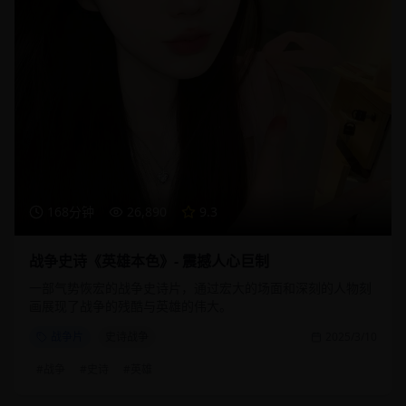
168分钟
26,890
9.3
战争史诗《英雄本色》- 震撼人心巨制
一部气势恢宏的战争史诗片，通过宏大的场面和深刻的人物刻
画展现了战争的残酷与英雄的伟大。
战争片
史诗战争
2025/3/10
#
战争
#
史诗
#
英雄