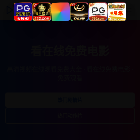
看在线免费电影
看在线免费电影
高清视频在线观看免费大全 · 看在线免费电影 ·
免费观看
热门剧情片
热门动作片