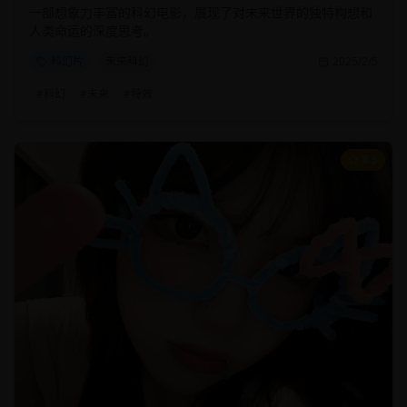
一部想象力丰富的科幻电影，展现了对未来世界的独特构想和
人类命运的深度思考。
科幻片
未来科幻
2025/2/5
#
科幻
#
未来
#
特效
8.5