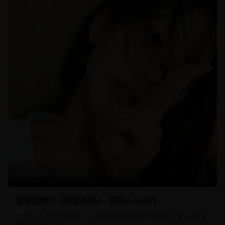
96分钟
20,150
8.9
家庭温情片《回家的路》- 感动人心佳作
一部感人的家庭温情片，通过细腻的情感描绘展现了家庭的温