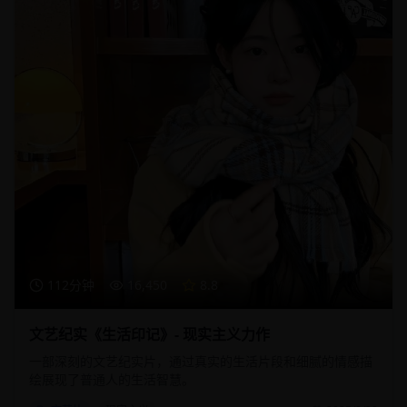
112分钟
16,450
8.8
文艺纪实《生活印记》- 现实主义力作
一部深刻的文艺纪实片，通过真实的生活片段和细腻的情感描
绘展现了普通人的生活智慧。