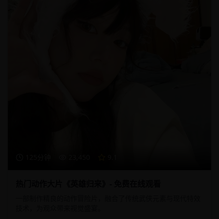
125分钟
23,450
9.1
热门动作大片《英雄归来》- 免费在线观看
一部制作精良的动作冒险片，融合了传统武侠元素与现代特效
技术，为观众带来视觉盛宴。