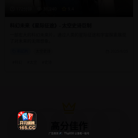
172分钟
31,240
9.4
科幻未来《星际征途》- 太空史诗巨制
一部宏大的科幻未来片，通过人类的星际征途和宇宙探索展现
了对未来的无限想象。
科幻片
太空史诗
2025/8/25
#
科幻
#
太空
#
史诗
高分佳作