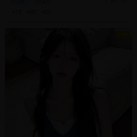
文艺片
现实主义
2025/8/20
#
文艺
#
纪实
#
现实
9.4