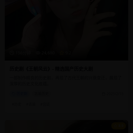
156分钟
24,680
9.2
历史剧《王朝风云》- 精选国产历史大剧
一部制作精良的历史剧，再现了古代王朝的兴衰变迁，展现了
深厚的历史文化底蕴。
历史剧
古装历史
2025/2/15
#
历史
#
古装
#
宫廷
8.9