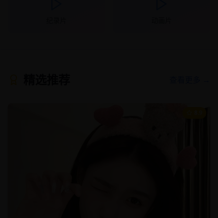
纪录片
动画片
精选推荐
查看更多 →
8.9