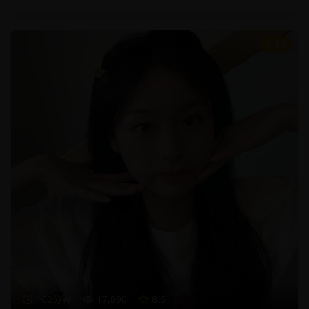
8.6
102分钟
17,890
8.6