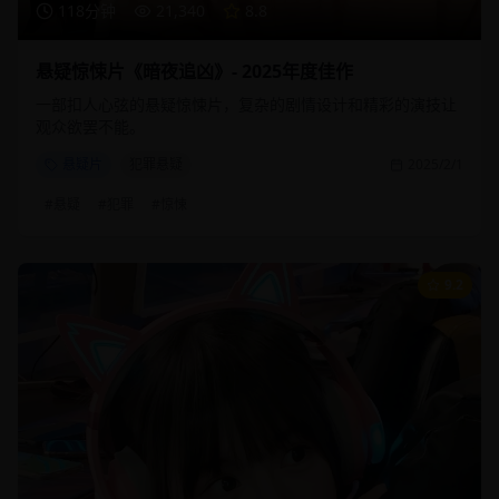
118分钟
21,340
8.8
悬疑惊悚片《暗夜追凶》- 2025年度佳作
一部扣人心弦的悬疑惊悚片，复杂的剧情设计和精彩的演技让
观众欲罢不能。
悬疑片
犯罪悬疑
2025/2/1
#
悬疑
#
犯罪
#
惊悚
9.2